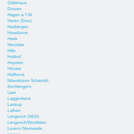
Gildehaus
Greven
Hagen a.T.W.
Haren (Ems)
Hasbergen
Haselünne
Heek
Herzlake
Hille
Holdorf
Hopsten
Hörstel
Hüllhorst
Ibbenbüren-Schierloh
Kirchlengern
Laer
Laggenbeck
Lastrup
Lathen
Lengerich (NDS)
Lengerich/Westfalen
Levern-Stemwede