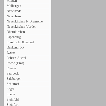
Minden
Molbergen
Nettelstedt
Neuenhaus
Neuenkirchen b. Bramsche
Neuenkirchen-Vörden
Obernkirchen
Papenburg
Preußisch Oldendorf
Quakenbrück
Recke
Rehren-Auetal
Rhede (Ems)
Rheine
Saerbeck
Salzbergen
Schüttorf
Sögel
Spelle
Steinfeld
Steinfurt