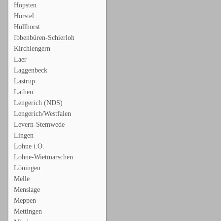
Hopsten
Hörstel
Hüllhorst
Ibbenbüren-Schierloh
Kirchlengern
Laer
Laggenbeck
Lastrup
Lathen
Lengerich (NDS)
Lengerich/Westfalen
Levern-Stemwede
Lingen
Lohne i.O.
Lohne-Wietmarschen
Löningen
Melle
Menslage
Meppen
Mettingen