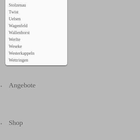
Stolzenau
Twist
Uelsen
Wagenfeld
Wallenhorst
Werlte
Weseke
Westerkappeln
Wettringen
Angebote
Shop