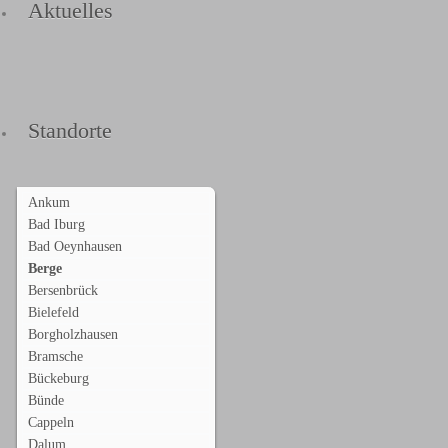
Aktuelles
Standorte
Ankum
Bad Iburg
Bad Oeynhausen
Berge
Bersenbrück
Bielefeld
Borgholzhausen
Bramsche
Bückeburg
Bünde
Cappeln
Dalum