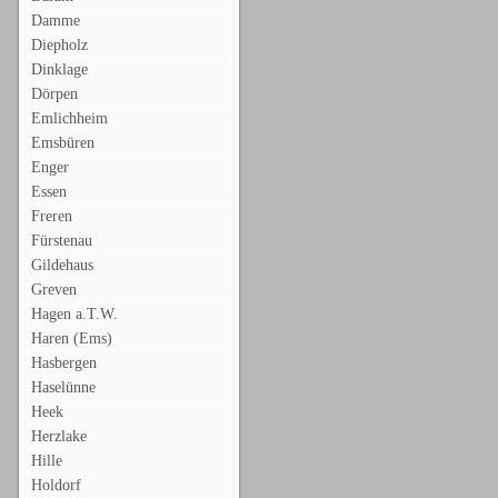
Damme
Diepholz
Dinklage
Dörpen
Emlichheim
Emsbüren
Enger
Essen
Freren
Fürstenau
Gildehaus
Greven
Hagen a.T.W.
Haren (Ems)
Hasbergen
Haselünne
Heek
Herzlake
Hille
Holdorf